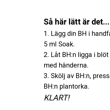
Så här lätt är det...
1. Lägg din BH i handfa
5 ml Soak.
2. Låt BH:n ligga i bl
med händerna.
3. Skölj av BH:n, press
BH:n plantorka.
KLART!