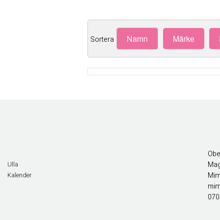
Namn
Märke
Sortera
Obe
Mag
Ulla
Mim
Kalender
mim
070